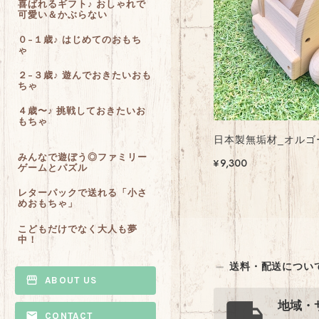
喜ばれるギフト♪ おしゃれで
可愛い＆かぶらない
０−１歳♪ はじめてのおもち
ゃ
２−３歳♪ 遊んでおきたいおも
ちゃ
４歳〜♪ 挑戦しておきたいお
もちゃ
日本製無垢材_オルゴ
みんなで遊ぼう◎ファミリー
¥9,300
ゲームとパズル
レターパックで送れる「小さ
めおもちゃ」
こどもだけでなく大人も夢
中！
送料・配送につい
ABOUT US
地域・
CONTACT