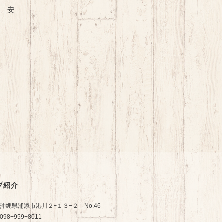
し 安
プ紹介
沖縄県浦添市港川２−１３−２ No.46
098−959−8011