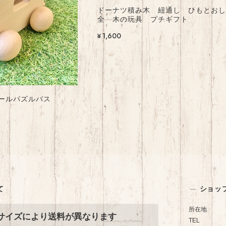
ドーナツ積み木 紐通し ひもとお
全 木の玩具 プチギフト
¥1,600
ールパズルバス
て
ショッ
所在地
サイズにより送料が異なります
TEL