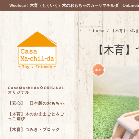
Weoloce！木育（もくいく）木のおもちゃのカーサマチルダ OnLineSt
Home
【木育】つみ
【木育】
CasaMachilda☆ORIGINAL
オリジナル
【安心】 日本製のおもちゃ
【木育】木のおままごと＆ご
っこ遊び
【木育】つみき・ブロック